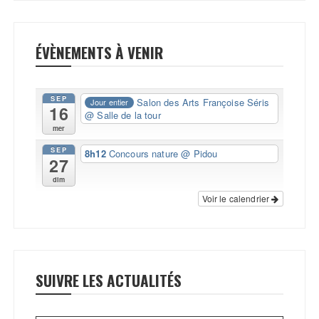
ÉVÈNEMENTS À VENIR
SEP
Salon des Arts Françoise Séris
Jour entier
16
@ Salle de la tour
mer
SEP
8h12
Concours nature
@ Pidou
27
dim
Voir le calendrier
SUIVRE LES ACTUALITÉS