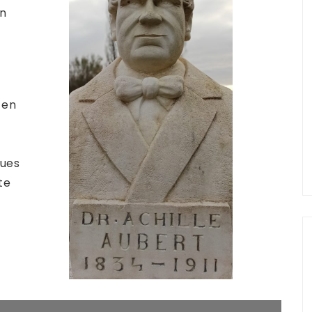
on
 en
ques
te
e