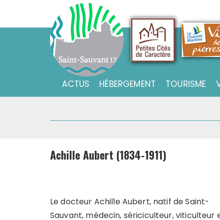
Skip
to
content
Saint-Sauvant (17)
Site officiel de la commune
ACTUS
HÉBERGEMENT
TOURISME
Achille Aubert (1834-1911)
Le docteur Achille Aubert, natif de Saint-
Sauvant, médecin, sériciculteur, viticulteur 