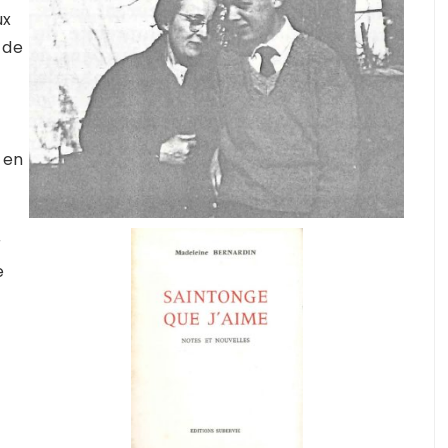
ux
 de
 en
r
e