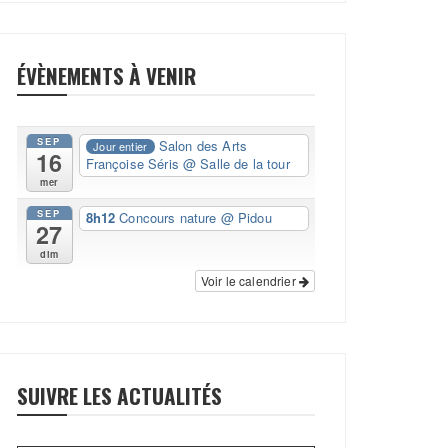
ÉVÈNEMENTS À VENIR
SEP
Salon des Arts
Jour entier
16
Françoise Séris
@ Salle de la tour
mer
SEP
8h12
Concours nature
@ Pidou
27
dim
Voir le calendrier
SUIVRE LES ACTUALITÉS