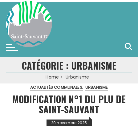
Skip
to
content
Saint-Sauvant (17)
CATÉGORIE :
URBANISME
Home
Urbanisme
ACTUALITÉS COMMUNALES
URBANISME
MODIFICATION N°1 DU PLU DE
SAINT-SAUVANT
20 novembre 2025