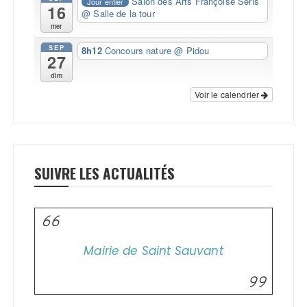
Salon des Arts Françoise Séris
Jour entier
16
@ Salle de la tour
mer
SEP
8h12
Concours nature
@ Pidou
27
dim
Voir le calendrier
SUIVRE LES ACTUALITÉS
Mairie de Saint Sauvant