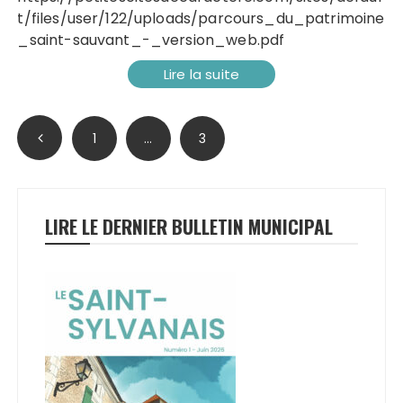
t/files/user/122/uploads/parcours_du_patrimoine
_saint-sauvant_-_version_web.pdf
Lire la suite
Pagination
1
…
3
des
publications
LIRE LE DERNIER BULLETIN MUNICIPAL