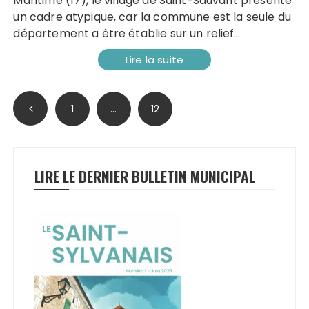
Maritime (17), le village de Saint-Sauvant présente
un cadre atypique, car la commune est la seule du
département a être établie sur un relief…
Lire la suite
Pagination
1
…
12
des
publications
LIRE LE DERNIER BULLETIN MUNICIPAL