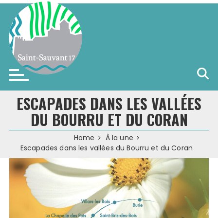
Skip
to
content
Saint-Sauvant (17)
ESCAPADES DANS LES VALLÉES
DU BOURRU ET DU CORAN
Home
À la une
Escapades dans les vallées du Bourru et du Coran