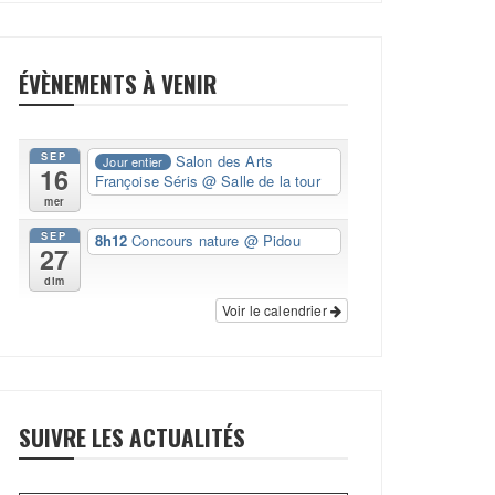
ÉVÈNEMENTS À VENIR
SEP
Salon des Arts
Jour entier
16
Françoise Séris
@ Salle de la tour
mer
SEP
8h12
Concours nature
@ Pidou
27
dim
Voir le calendrier
SUIVRE LES ACTUALITÉS