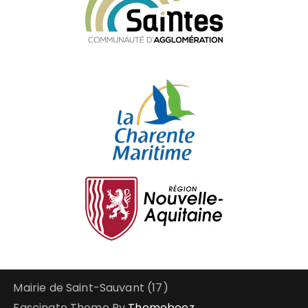
Mairie de Saint-Sauvant (17)
Fascinate Theme By
Themebeez