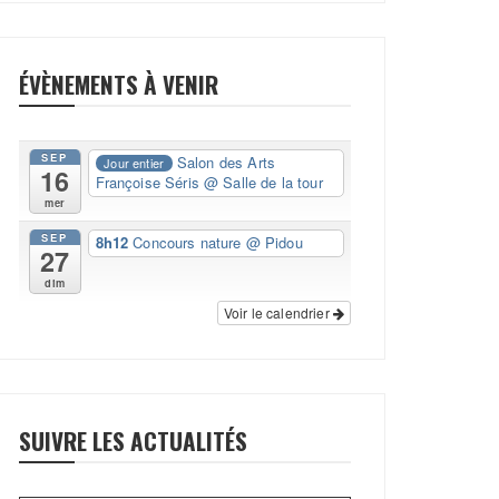
ÉVÈNEMENTS À VENIR
SEP
Salon des Arts
Jour entier
16
Françoise Séris
@ Salle de la tour
mer
SEP
8h12
Concours nature
@ Pidou
27
dim
Voir le calendrier
SUIVRE LES ACTUALITÉS